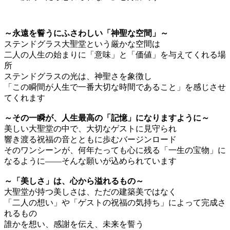
～永遠を誓うにふさわしい「神聖な空間」～
ステンドグラス大聖堂という厳かな空間は
二人の人生の始まりに「意味」と「価値」を与えてくれる場
所
ステンドグラスの光は、神聖さを象徴し
「この瞬間が人生で一番大切な時間であること」を感じさせ
てくれます
～その一瞬が、人生最高の「記憶」になりますように～
美しい大聖堂の中で、大切なゲストに見守られ
響き渡る祝福の音とともに歩むバージンロード
そのワンシーンが、何年たっても心に残る「一生の宝物」に
なるように――そんな願いが込められています
～「美しさ」は、心から溢れるもの～
大聖堂が持つ美しさは、ただの建築美ではなく
「二人の想い」や「ゲストの祝福の気持ち」によって完成さ
れるもの
誰かを想い、感謝を伝え、未来を誓う