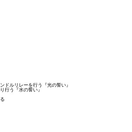
ンドルリレーを行う『光の誓い』
り行う『水の誓い』
る