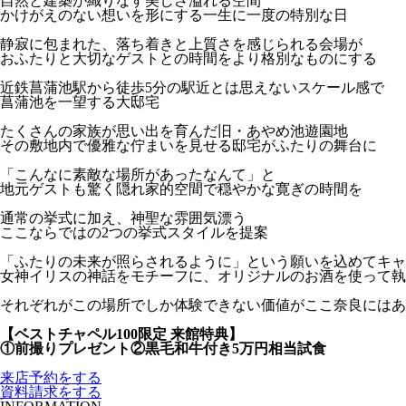
自然と建築が織りなす美しさ溢れる空間
かけがえのない想いを形にする一生に一度の特別な日
静寂に包まれた、落ち着きと上質さを感じられる会場が
おふたりと大切なゲストとの時間をより格別なものにする
近鉄菖蒲池駅から徒歩5分の駅近とは思えないスケール感で
菖蒲池を一望する大邸宅
たくさんの家族が思い出を育んだ旧・あやめ池遊園地
その敷地内で優雅な佇まいを見せる邸宅がふたりの舞台に
「こんなに素敵な場所があったなんて」と
地元ゲストも驚く隠れ家的空間で穏やかな寛ぎの時間を
通常の挙式に加え、神聖な雰囲気漂う
ここならではの2つの挙式スタイルを提案
「ふたりの未来が照らされるように」という願いを込めてキャ
女神イリスの神話をモチーフに、オリジナルのお酒を使って執
それぞれがこの場所でしか体験できない価値がここ奈良にはあ
【ベストチャペル100限定 来館特典】
①前撮りプレゼント②黒毛和牛付き5万円相当試食
来店予約をする
資料請求をする