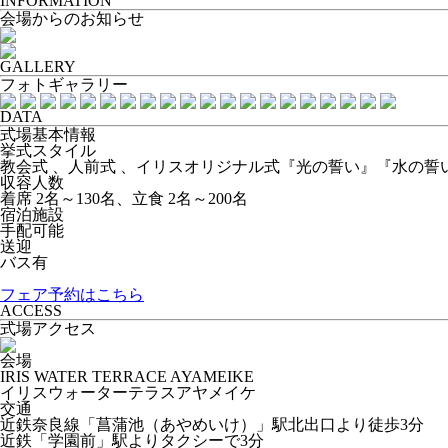
INFORMATION
会場からのお知らせ
GALLERY
フォトギャラリー
DATA
式場基本情報
挙式スタイル
教会式 、人前式 、イリスオリジナル式『光の誓い』『水の誓
収容人数
着席 2名～130名、立食 2名～200名
宿泊施設
手配可能
送迎
バス有
フェア予約はこちら
ACCESS
式場アクセス
会場
IRIS WATER TERRACE AYAMEIKE
イリスウォーターテラスアヤメイケ
交通
近鉄奈良線「菖蒲池（あやめいけ）」駅北出口より徒歩3分
近鉄「学園前」駅よりタクシーで3分