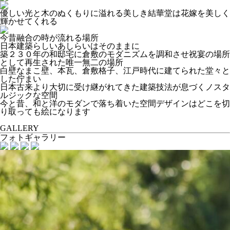
優しい光と木のぬくもりに溢れる美しき結華堂は花嫁を美しく
輝かせてくれる
今昔融合の時が流れる場所
日本建築らしいあしらいはそのままに
築２３０年の和邸宅に倉敷のモダニズムを調和させ祝宴の場所
として再生された唯一無二の場所
白壁なまこ壁、本瓦、倉敷格子、江戸時代に建てられた堂々と
した佇まい
日本古来より大切に受け継がれてきた建築技法が息づくノスタ
ルジックな空間
今と昔、和と洋のモダンで落ち着いた空間デザインはどこを切
り取っても絵になります
GALLERY
フォトギャラリー