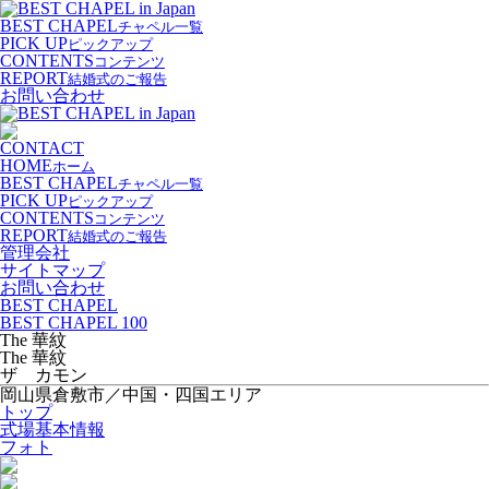
BEST CHAPEL
チャペル一覧
PICK UP
ピックアップ
CONTENTS
コンテンツ
REPORT
結婚式のご報告
お問い合わせ
CONTACT
HOME
ホーム
BEST CHAPEL
チャペル一覧
PICK UP
ピックアップ
CONTENTS
コンテンツ
REPORT
結婚式のご報告
管理会社
サイトマップ
お問い合わせ
BEST CHAPEL
BEST CHAPEL 100
The 華紋
The 華紋
ザ カモン
岡山県倉敷市／中国・四国エリア
トップ
式場基本情報
フォト