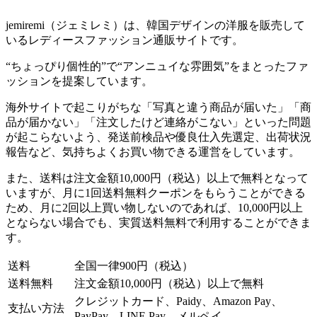
jemiremi（ジェミレミ）は、韓国デザインの洋服を販売して
いるレディースファッション通販サイトです。
“ちょっぴり個性的”で“アンニュイな雰囲気”をまとったファ
ッションを提案しています。
海外サイトで起こりがちな「写真と違う商品が届いた」「商
品が届かない」「注文したけど連絡がこない」といった問題
が起こらないよう、発送前検品や優良仕入先選定、出荷状況
報告など、気持ちよくお買い物できる運営をしています。
また、送料は注文金額10,000円（税込）以上で無料となって
いますが、月に1回送料無料クーポンをもらうことができる
ため、月に2回以上買い物しないのであれば、10,000円以上
とならない場合でも、実質送料無料で利用することができま
す。
送料
全国一律900円（税込）
送料無料
注文金額10,000円（税込）以上で無料
クレジットカード、Paidy、Amazon Pay、
支払い方法
PayPay、LINE Pay、メルペイ