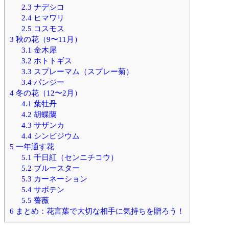
2.3
ナデシコ
2.4
ヒマワリ
2.5
コスモス
3
秋の花（9〜11月）
3.1
金木犀
3.2
ホトトギス
3.3
スプレーマム（スプレー菊）
3.4
パンジー
4
冬の花（12〜2月）
4.1
葉牡丹
4.2
胡蝶蘭
4.3
サザンカ
4.4
シンビジウム
5
一年通す花
5.1
千日紅（センニチコウ）
5.2
ブルースター
5.3
カーネーション
5.4
サボテン
5.5
薔薇
6
まとめ：花言葉で大切な相手に気持ちを贈ろう！