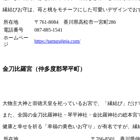
縁結びお守は、苺と桃をモチーフにした可愛いデザインでお
所在地
〒761-8084 香川県高松市一宮町286
電話番号
087-885-1541
ホームペー
https://tamurajinja.com/
ジ
金刀比羅宮（仲多度郡琴平町）
大物主大神と崇徳天皇を祀っているお宮で、「縁結び」だけ
また、全国の金刀比羅神社・琴平神社・金比羅神社の総本宮
健康と幸せを祈る「幸福の黄色いお守り」が有名ですが、縁
所在地
〒766-8501 香川県