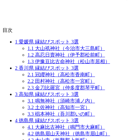
目次
1
愛媛県 縁結びスポット 3選
1.1
大山祇神社（今治市大三島町）
1.2
高忍日賣神社（伊予郡松前町）
1.3
伊豫豆比古命神社（松山市居相）
2
香川県 縁結びスポット 3選
2.1
冠纓神社（高松市香南町）
2.2
田村神社（高松市一宮町）
2.3
金刀比羅宮（仲多度郡琴平町）
3
高知県 縁結びスポット 3選
3.1
鳴無神社（須崎市浦ノ内）
3.2
土佐神社（高知市一宮）
3.3
椙本神社（吾川郡いの町）
4
徳島県 縁結びスポット 3選
4.1
大麻比古神社（鳴門市大麻町）
4.2
徳島眉山天神社（徳島市眉山町）