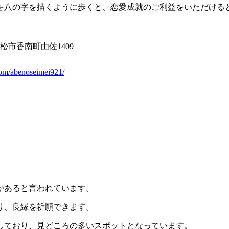
を八の字を描くように歩くと、恋愛成就のご利益をいただける
高松市香南町由佐1409
com/abenoseimei921/
があると言われています。
り、良縁を祈願できます。
しており、見どころの多いスポットとなっています。