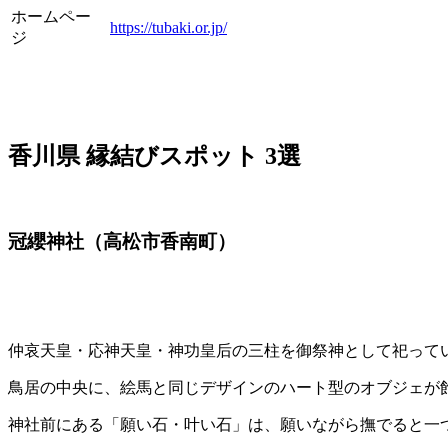
ホームペー
https://tubaki.or.jp/
ジ
香川県 縁結びスポット 3選
冠纓神社（高松市香南町）
仲哀天皇・応神天皇・神功皇后の三柱を御祭神として祀って
鳥居の中央に、絵馬と同じデザインのハート型のオブジェが
神社前にある「願い石・叶い石」は、願いながら撫でると一