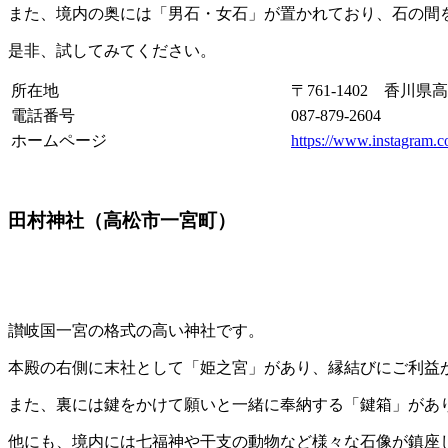
また、境内の奥には「男石・女石」が置かれており、石の間
是非、試してみてください。
所在地
〒761-1402 香川県
電話番号
087-879-2604
ホームページ
https://www.instagram.
田村神社（高松市一宮町）
讃岐国一宮の格式の高い神社です。
本殿の右側に末社として「姫之宮」があり、縁結びにご利益
また、裏には鍵をかけて願いと一緒に奉納する「鍵箱」があ
他にも、境内には七福神や干支の動物など様々な石像が鎮座