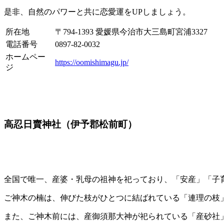
是非、自然のパワーと共に恋愛運をUPしましょう。
所在地
〒794-1393 愛媛県今治市大三島町宮浦3327
電話番号
0897-82-0032
ホームペー
https://oomishimagu.jp/
ジ
高忍日賣神社（伊予郡松前町）
全国で唯一、産婆・乳母の祖神を祀っており、「安産」「子
ご神木の楠は、伸びた枝がひとつに結ばれている「連理の枝
また、ご神木前には、産御須那大神が祀られている「産砂社