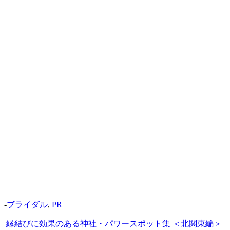
-
ブライダル
,
PR
縁結びに効果のある神社・パワースポット集 ＜北関東編＞