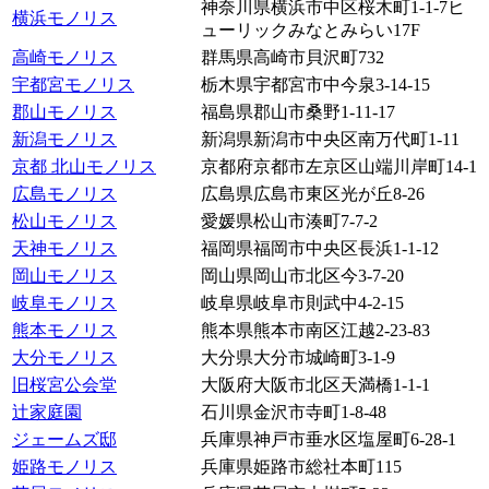
神奈川県横浜市中区桜木町1-1-7ヒ
横浜モノリス
ューリックみなとみらい17F
高崎モノリス
群馬県高崎市貝沢町732
宇都宮モノリス
栃木県宇都宮市中今泉3-14-15
郡山モノリス
福島県郡山市桑野1-11-17
新潟モノリス
新潟県新潟市中央区南万代町1-11
京都 北山モノリス
京都府京都市左京区山端川岸町14-1
広島モノリス
広島県広島市東区光が丘8-26
松山モノリス
愛媛県松山市湊町7-7-2
天神モノリス
福岡県福岡市中央区長浜1-1-12
岡山モノリス
岡山県岡山市北区今3-7-20
岐阜モノリス
岐阜県岐阜市則武中4-2-15
熊本モノリス
熊本県熊本市南区江越2-23-83
大分モノリス
大分県大分市城崎町3-1-9
旧桜宮公会堂
大阪府大阪市北区天満橋1-1-1
辻家庭園
石川県金沢市寺町1-8-48
ジェームズ邸
兵庫県神戸市垂水区塩屋町6-28-1
姫路モノリス
兵庫県姫路市総社本町115