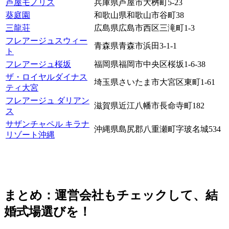
芦屋モノリス
兵庫県芦屋市大桝町5-23
葵庭園
和歌山県和歌山市谷町38
三龍荘
広島県広島市西区三滝町1-3
フレアージュスウィー
青森県青森市浜田3-1-1
ト
フレアージュ桜坂
福岡県福岡市中央区桜坂1-6-38
ザ・ロイヤルダイナス
埼玉県さいたま市大宮区東町1-61
ティ大宮
フレアージュ ダリアン
滋賀県近江八幡市長命寺町182
ス
サザンチャペル キラナ
沖縄県島尻郡八重瀬町字玻名城534
リゾート沖縄
まとめ：運営会社もチェックして、結
婚式場選びを！