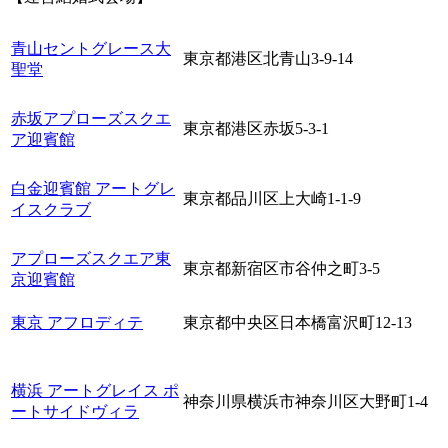
青山セントグレース大
東京都港区北青山3-9-14
聖堂
赤坂アプローズスクエ
東京都港区赤坂5-3-1
ア迎賓館
白金迎賓館 アートグレ
東京都品川区上大崎1-1-9
イスクラブ
アプローズスクエア東
東京都新宿区市谷仲之町3‐5
京迎賓館
東京 アフロディテ
東京都中央区日本橋富沢町12-13
横浜 アートグレイス ポ
神奈川県横浜市神奈川区大野町1-4
ートサイドヴィラ