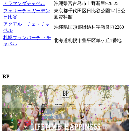
アラマンダチャペル
沖縄県宮古島市上野新里926-25
フェリーチェガーデン
東京都千代田区日比谷公園1-1旧公
日比谷
園資料館
アクアルーチェ・チャ
沖縄県国頭郡恩納村字瀬良垣2260
ペル
札幌ブランバーチ ・チ
北海道札幌市豊平区羊ケ丘1番地
ャペル
BP