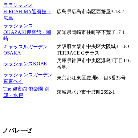
ララシャンス
HIROSHIMA迎賓館・
広島県広島市南区西蟹屋3-18-2
広島
ララシャンス
OKAZAKI迎賓館・岡
愛知県岡崎市柱町字下荒子17-1
崎
大阪府大阪市中央区大阪城3-1 JO-
キャッスルガーデン
OSAKA
TERRACE Gテラス
兵庫県神戸市中央区港島1丁目116
ララシャンスKOBE
番地
ララシャンスガーデン
東京都江東区豊洲6丁目5番33号
東京ベイ
The 迎賓館 偕楽園 別
茨城県水戸市千波町2692-1
邸・水戸
ノバレーゼ