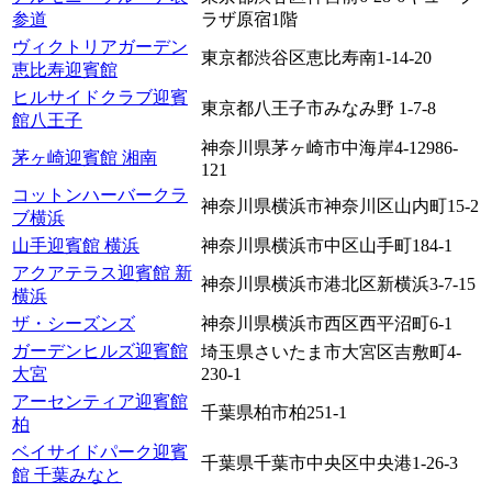
参道
ラザ原宿1階
ヴィクトリアガーデン
東京都渋谷区恵比寿南1-14-20
恵比寿迎賓館
ヒルサイドクラブ迎賓
東京都八王子市みなみ野 1-7-8
館八王子
神奈川県茅ヶ崎市中海岸4-12986-
茅ヶ崎迎賓館 湘南
121
コットンハーバークラ
神奈川県横浜市神奈川区山内町15-2
ブ横浜
山手迎賓館 横浜
神奈川県横浜市中区山手町184-1
アクアテラス迎賓館 新
神奈川県横浜市港北区新横浜3-7-15
横浜
ザ・シーズンズ
神奈川県横浜市西区西平沼町6-1
ガーデンヒルズ迎賓館
埼玉県さいたま市大宮区吉敷町4-
大宮
230-1
アーセンティア迎賓館
千葉県柏市柏251-1
柏
ベイサイドパーク迎賓
千葉県千葉市中央区中央港1-26-3
館 千葉みなと