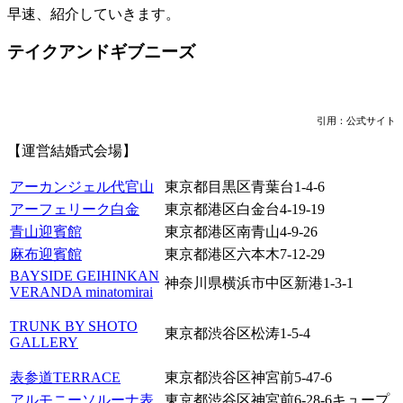
早速、紹介していきます。
テイクアンドギブニーズ
引用：公式サイト
【運営結婚式会場】
アーカンジェル代官山
東京都目黒区青葉台1-4-6
アーフェリーク白金
東京都港区白金台4-19-19
青山迎賓館
東京都港区南青山4-9-26
麻布迎賓館
東京都港区六本木7-12-29
BAYSIDE GEIHINKAN
神奈川県横浜市中区新港1-3-1
VERANDA minatomirai
TRUNK BY SHOTO
東京都渋谷区松涛1-5-4
GALLERY
表参道TERRACE
東京都渋谷区神宮前5-47-6
アルモニーソルーナ表
東京都渋谷区神宮前6-28-6キュープ