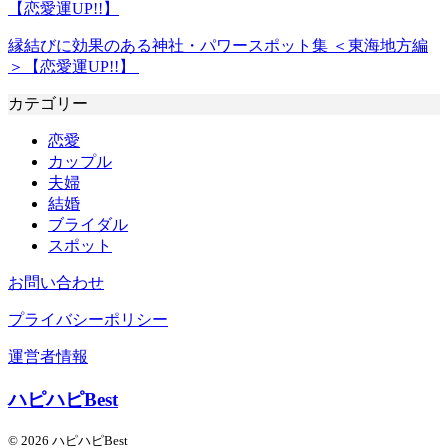
【恋愛運UP!!】
縁結びに効果のある神社・パワースポット集 ＜東海地方編
＞【恋愛運UP!!】
カテゴリー
恋愛
カップル
夫婦
結婚
ブライダル
スポット
お問い合わせ
プライバシーポリシー
運営者情報
ハピハピBest
© 2026 ハピハピBest