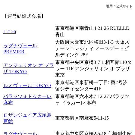
引用：公式サイト
【運営結婚式会場】
東京都港区南青山4-21-26 RUELLE
L2126
青山
大阪府大阪市北区梅田3-1-3 大阪ス
ラグナヴェール
テーションシティ ノースゲートビ
PREMIER
ルディング 28F
東京都中央区京橋3-7-1 相互館110タ
アンジェリオン オ プラ
ワー 11F アンジェリオン オ プラザ
ザ TOKYO
東京
東京都港区東新橋一丁目5番2号汐
ルミヴェール TOKYO
留シティセンター41F
パラッツォドゥカーレ
東京都港区六本木7-12-27 パラッツ
麻布
ォ ドゥカーレ 麻布
ロザンジュイア広尾迎
東京都港区南麻布5-11-15
賓館
東京都中央区京橋2-5-18 京橋創生館
ラグナヴェール