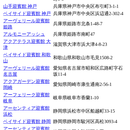
山手迎賓館 神戸
兵庫県神戸市中央区布引町3-1-1
ベイサイド迎賓館 神戸
兵庫県神戸市中央区浜辺通2-302-4
アーヴェリール迎賓館
兵庫県姫路市北条1-48-7
姫路
アルモニーアッシュ
兵庫県姫路市南町47
アクアテラス迎賓館 大
滋賀県大津市浜大津4-8-23
津
ベイサイド迎賓館 和歌
和歌山県和歌山市毛見1508-2
山
アーヴェリール迎賓館
愛知県名古屋市昭和区広路町字石
名古屋
坂11-4
アクアガーデン迎賓館
愛知県岡崎市康生通南2-56-1
岡崎
アーフェリーク迎賓館
岐阜県岐阜市香蘭1-10
岐阜
アーセンティア迎賓館
静岡県浜松市中区船越町33-15
浜松
ベイサイド迎賓館 静岡
静岡県静岡市駿河区高松3093-4
アーセンティア迎賓館