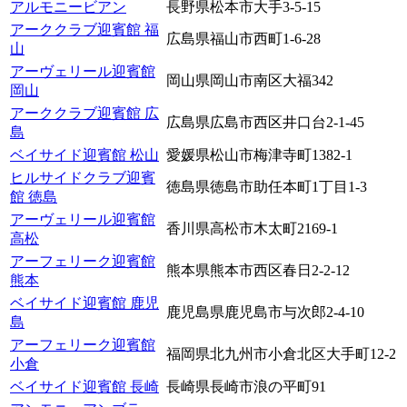
アルモニービアン
長野県松本市大手3-5-15
アーククラブ迎賓館 福
広島県福山市西町1-6-28
山
アーヴェリール迎賓館
岡山県岡山市南区大福342
岡山
アーククラブ迎賓館 広
広島県広島市西区井口台2-1-45
島
ベイサイド迎賓館 松山
愛媛県松山市梅津寺町1382-1
ヒルサイドクラブ迎賓
徳島県徳島市助任本町1丁目1-3
館 徳島
アーヴェリール迎賓館
香川県高松市木太町2169-1
高松
アーフェリーク迎賓館
熊本県熊本市西区春日2-2-12
熊本
ベイサイド迎賓館 鹿児
鹿児島県鹿児島市与次郎2-4-10
島
アーフェリーク迎賓館
福岡県北九州市小倉北区大手町12-2
小倉
ベイサイド迎賓館 長崎
長崎県長崎市浪の平町91