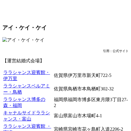
アイ・ケイ・ケイ
引用：公式サイト
【運営結婚式会場】
ララシャンス迎賓館・
佐賀県伊万里市新天町722-5
伊万里
ララシャンスベルアミ
佐賀県鳥栖市本鳥栖町302-32
ー・鳥栖
ララシャンス博多の
福岡県福岡市博多区東月隈3丁目27-
森・福岡
2
キャナルサイドララシ
富山県富山市木場町4-1
ャンス・富山
ララシャンス迎賓館 ・
宮崎県宮崎市花ヶ島町入道2206-2