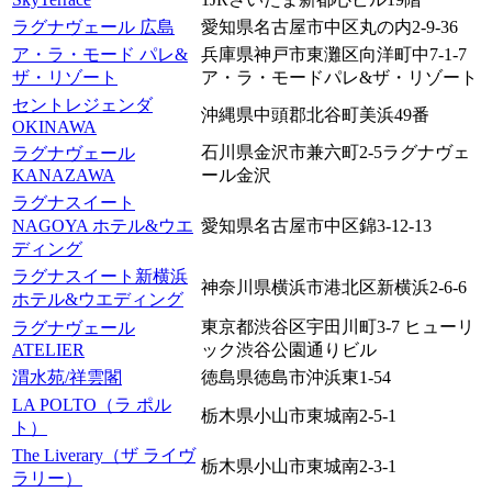
ラグナヴェール 広島
愛知県名古屋市中区丸の内2-9-36
ア・ラ・モード パレ&
兵庫県神戸市東灘区向洋町中7-1-7
ザ・リゾート
ア・ラ・モードパレ&ザ・リゾート
セントレジェンダ
沖縄県中頭郡北谷町美浜49番
OKINAWA
石川県金沢市兼六町2-5ラグナヴェ
ラグナヴェール
KANAZAWA
ール金沢
ラグナスイート
NAGOYA ホテル&ウエ
愛知県名古屋市中区錦3-12-13
ディング
ラグナスイート新横浜
神奈川県横浜市港北区新横浜2-6-6
ホテル&ウエディング
東京都渋谷区宇田川町3-7 ヒューリ
ラグナヴェール
ATELIER
ック渋谷公園通りビル
渭水苑/祥雲閣
徳島県徳島市沖浜東1-54
LA POLTO（ラ ポル
栃木県小山市東城南2-5-1
ト）
The Liverary（ザ ライヴ
栃木県小山市東城南2-3-1
ラリー）