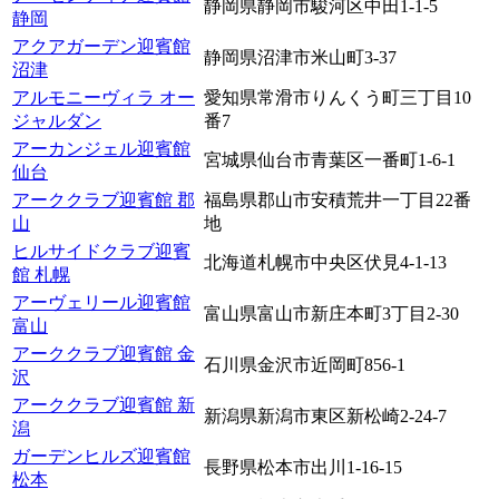
静岡県静岡市駿河区中田1-1-5
静岡
アクアガーデン迎賓館
静岡県沼津市米山町3-37
沼津
アルモニーヴィラ オー
愛知県常滑市りんくう町三丁目10
ジャルダン
番7
アーカンジェル迎賓館
宮城県仙台市青葉区一番町1-6-1
仙台
アーククラブ迎賓館 郡
福島県郡山市安積荒井一丁目22番
山
地
ヒルサイドクラブ迎賓
北海道札幌市中央区伏見4-1-13
館 札幌
アーヴェリール迎賓館
富山県富山市新庄本町3丁目2-30
富山
アーククラブ迎賓館 金
石川県金沢市近岡町856-1
沢
アーククラブ迎賓館 新
新潟県新潟市東区新松崎2-24-7
潟
ガーデンヒルズ迎賓館
長野県松本市出川1-16-15
松本