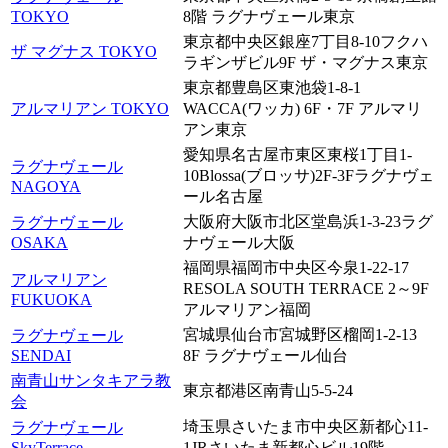
TOKYO
8階 ラグナヴェール東京
東京都中央区銀座7丁目8-10フクハ
ザ マグナス TOKYO
ラギンザビル9F ザ・マグナス東京
東京都豊島区東池袋1-8-1
アルマリアン TOKYO
WACCA(ワッカ) 6F・7F アルマリ
アン東京
愛知県名古屋市東区東桜1丁目1-
ラグナヴェール
10Blossa(ブロッサ)2F-3Fラグナヴェ
NAGOYA
ール名古屋
大阪府大阪市北区堂島浜1-3-23ラグ
ラグナヴェール
OSAKA
ナヴェール大阪
福岡県福岡市中央区今泉1-22-17
アルマリアン
RESOLA SOUTH TERRACE 2～9F
FUKUOKA
アルマリアン福岡
宮城県仙台市宮城野区榴岡1-2-13
ラグナヴェール
SENDAI
8F ラグナヴェール仙台
南青山サンタキアラ教
東京都港区南青山5-5-24
会
埼玉県さいたま市中央区新都心11-
ラグナヴェール
SkyTerrace
1JRさいたま新都心ビル19階