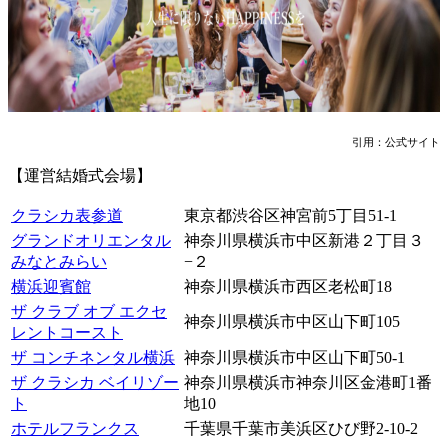
引用：公式サイト
【運営結婚式会場】
クラシカ表参道
東京都渋谷区神宮前5丁目51-1
グランドオリエンタル
神奈川県横浜市中区新港２丁目３
みなとみらい
−２
横浜迎賓館
神奈川県横浜市西区老松町18
ザ クラブ オブ エクセ
神奈川県横浜市中区山下町105
レントコースト
ザ コンチネンタル横浜
神奈川県横浜市中区山下町50-1
ザ クラシカ ベイリゾー
神奈川県横浜市神奈川区金港町1番
ト
地10
ホテルフランクス
千葉県千葉市美浜区ひび野2-10-2