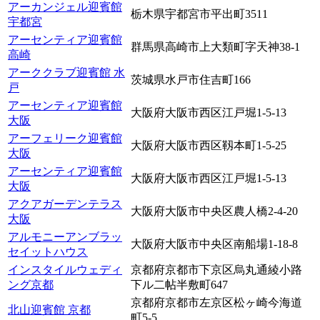
アーカンジェル迎賓館
栃木県宇都宮市平出町3511
宇都宮
アーセンティア迎賓館
群馬県高崎市上大類町字天神38-1
高崎
アーククラブ迎賓館 水
茨城県水戸市住吉町166
戸
アーセンティア迎賓館
大阪府大阪市西区江戸堀1-5-13
大阪
アーフェリーク迎賓館
大阪府大阪市西区靱本町1-5-25
大阪
アーセンティア迎賓館
大阪府大阪市西区江戸堀1-5-13
大阪
アクアガーデンテラス
大阪府大阪市中央区農人橋2-4-20
大阪
アルモニーアンブラッ
大阪府大阪市中央区南船場1-18-8
セイットハウス
インスタイルウェディ
京都府京都市下京区烏丸通綾小路
ング京都
下ル二帖半敷町647
京都府京都市左京区松ヶ崎今海道
北山迎賓館 京都
町5-5