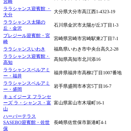
宮崎
ララシャンス迎賓館 ・
大分県大分市高江西1-4323-19
大分
ララシャンス太陽の
石川県金沢市太陽が丘3丁目1-3
丘・金沢
プレジール迎賓館・宮
宮崎県宮崎市宮崎駅東2丁目7-1
崎
ララシャンスいわき
福島県いわき市中央台高久2-28
ララシャンス迎賓館・
高知県高知市北川添16
高知
ララシャンスベルアミ
福井県福井市高柳2丁目1007番地
ー・福井
ララシャンスベルアミ
岩手県盛岡市本宮5丁目16-7
ー・盛岡
キュイジーヌ フランセ
ーズ ラ・シャンス・富
富山県富山市木場町16-1
山
ハーバーテラス
SASEBO迎賓館・佐世
長崎県佐世保市新港町4-1
保