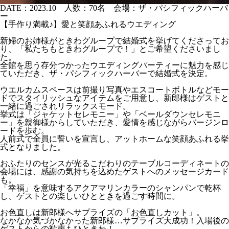
DATE：2023.10 人数：70名 会場：ザ・パシフィックハーバ
ー
【手作り満載♪】愛と笑顔あふれるウエディング
新婦のお姉様がときわグループで結婚式を挙げてくださってお
り、「私たちもときわグループで！」とご希望くださいまし
た。
全館を思う存分つかったウエディングパーティーに魅力を感じ
ていただき、ザ・パシフィックハーバーで結婚式を決定。
ウエルカムスペースは前撮り写真やエスコートボトルなどモー
ドでスタイリッシュなアイテムをご用意し、新郎様はゲストと
一緒に過ごされリラックスモード。
挙式は「ジャケットセレモニー」や「ベールダウンセレモニ
ー」を親御様からしていただき、愛情を感じながらバージンロ
ードを歩む。
人前式で全員に誓いを宣言し、アットホームな笑顔あふれる挙
式となりました。
おふたりのセンスが光るこだわりのテーブルコーディネートの
会場には、感謝の気持ちを込めたゲストへのメッセージカード
も。
「幸福」を意味するアクアマリンカラーのシャンパンで乾杯
し、ゲストとの楽しいひとときを過ごす時間に。
お色直しは新郎様へサプライズの「お色直しカット」。
なかなか気づかなかった新郎様…サプライズ大成功！入場後の
ゲストからの歓声もひときわ！