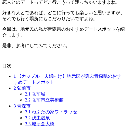
恋人とのデートってどこ行こうって迷っちゃいますよね。
好きな人とであれば、どこに行っても楽しいと思いますが、
それでも行く場所にもこだわりたいですよね。
今回は、地元民の私が青森県のおすすめデートスポットを紹
介します。
是非、参考にしてみてください。
目次
1
【カップル・夫婦向け】地元民が選ぶ青森県のおす
すめデートスポット
2
弘前市
2.1
弘前城
2.2
弘前市立美術館
3
青森市
3.1
ねぶたの家ワ・ラッセ
3.2
浅虫温泉
3.3
城ヶ倉大橋