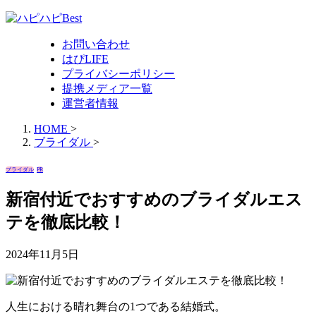
お問い合わせ
はぴLIFE
プライバシーポリシー
提携メディア一覧
運営者情報
HOME
>
ブライダル
>
ブライダル
PR
新宿付近でおすすめのブライダルエス
テを徹底比較！
2024年11月5日
人生における晴れ舞台の1つである結婚式。