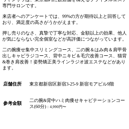
専門サロンです。
来店者へのアンケートでは、99%の方が期待以上と回答して
おり、満足度の高さがうかがえます。
押し売りのなさ、真摯で丁寧な対応、金額以上の効果、他人
が気にならない完全個室などが高評価につながっています。
二の腕痩せ集中スリミングコース、二の腕＆はみ肉＆肩甲骨
出しキャビラジコース、背中ニキビ＆毛穴改善コース、猫背
&巻き肩改善！姿勢矯正美ラインラジオ波エステなどがあり
ます。
店舗住所
東京都新宿区新宿3-25-9 新宿モアビル9階
二の腕&背中ハミ肉痩せキャビテーションコー
参考金額
ス(60分)
：4,990円〜